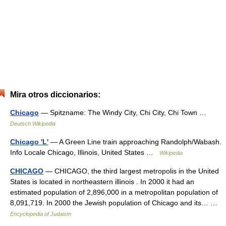
Mira otros diccionarios:
Chicago
— Spitzname: The Windy City, Chi City, Chi Town …
Deutsch Wikipedia
Chicago 'L'
— A Green Line train approaching Randolph/Wabash.
Info Locale Chicago, Illinois, United States …
Wikipedia
CHICAGO
— CHICAGO, the third largest metropolis in the United
States is located in northeastern illinois . In 2000 it had an
estimated population of 2,896,000 in a metropolitan population of
8,091,719. In 2000 the Jewish population of Chicago and its… …
Encyclopedia of Judaism