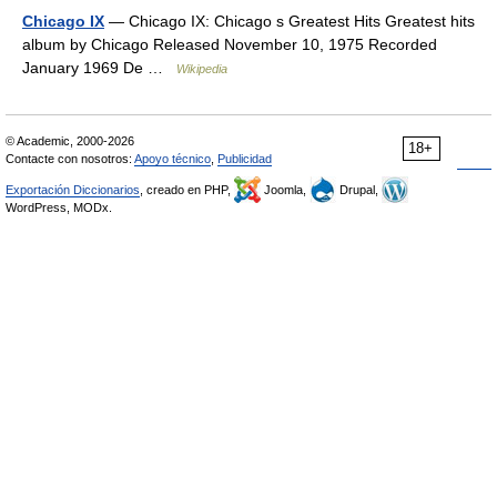
Chicago IX
— Chicago IX: Chicago s Greatest Hits Greatest hits
album by Chicago Released November 10, 1975 Recorded
January 1969 De …
Wikipedia
© Academic, 2000-2026
18+
Contacte con nosotros:
Apoyo técnico
,
Publicidad
Exportación Diccionarios
, creado en PHP,
Joomla,
Drupal,
WordPress, MODx.