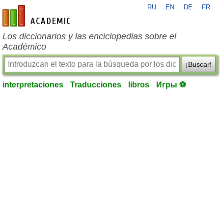
RU
EN
DE
FR
es-academic.com
Los diccionarios y las enciclopedias sobre el
Académico
¡Buscar!
interpretaciones
Traducciones
libros
Игры ⚽